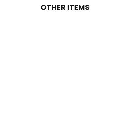
OTHER ITEMS
SOLD OUT
RICH APPLE
リッチアップル