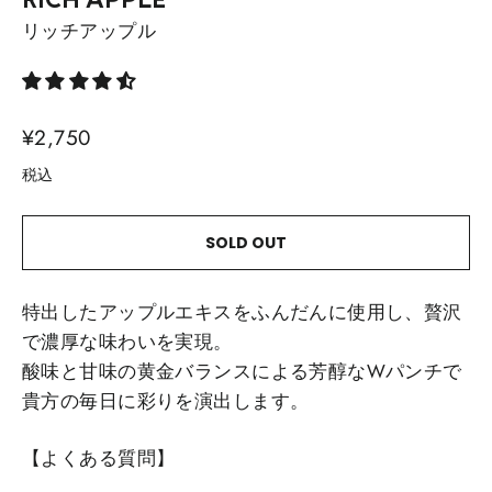
RICH APPLE
リッチアップル
通
¥2,750
常
税込
価
格
SOLD OUT
特出したアップルエキスをふんだんに使用し、贅沢
で濃厚な味わいを実現。
酸味と甘味の黄金バランスによる芳醇なWパンチで
貴方の毎日に彩りを演出します。
【よくある質問
】