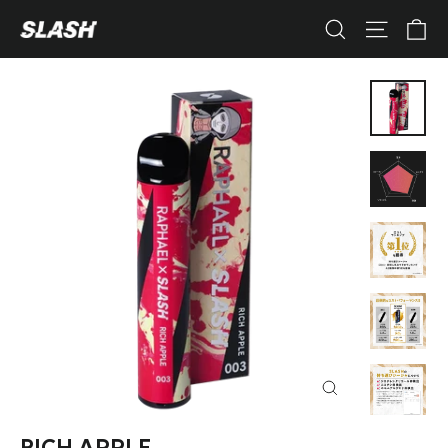
コ
カ
ナビゲ
検索
ン
テ
ン
ツ
へ
ス
キ
ッ
プ
す
る
閉
じ
る