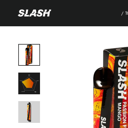
コ
ン
/ 
テ
ン
ツ
へ
ス
キ
ッ
プ
す
る