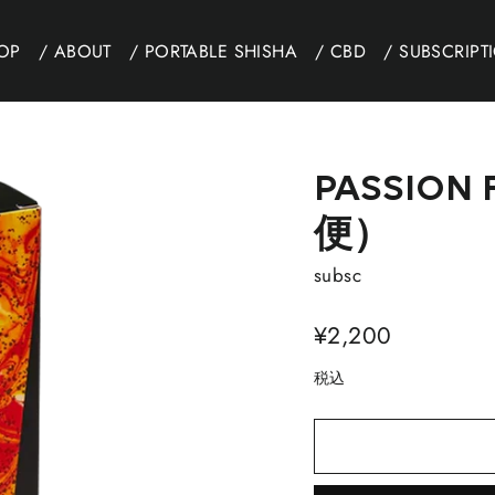
TOP
/ ABOUT
/ PORTABLE SHISHA
/ CBD
/ SUBSCRIPT
PASSION
便）
subsc
通
¥2,200
常
税込
価
格