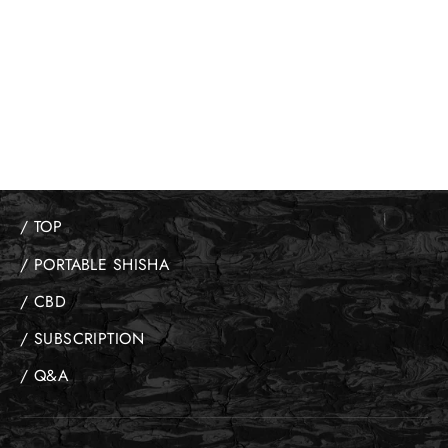
MUSKMELON
マスクメロン
¥2,750
/ TOP
/ PORTABLE SHISHA
/ CBD
/ SUBSCRIPTION
/ Q&A