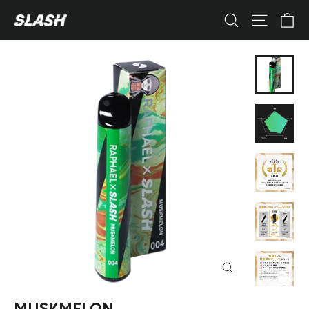
コ
カ
ナビゲ
検索
ン
テ
ン
ツ
へ
ス
キ
ッ
プ
す
る
閉
じ
る