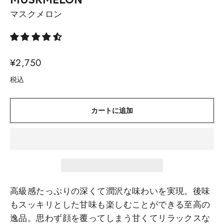
MUSKMELON
マスクメロン
通
¥2,750
常
税込
価
格
カートに追加
高級感たっぷりの深くて潤沢な味わいを実現。後味
もスッキリとした甘味も楽しむことができる至高の
逸品。思わず顔を覆ってしまう甘くてリラックスな