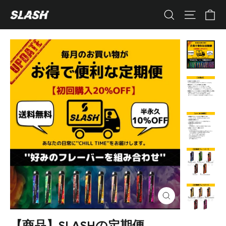
コ
カ
ナビゲ
検索
ン
テ
ン
ツ
へ
ス
キ
ッ
プ
す
る
閉
じ
る