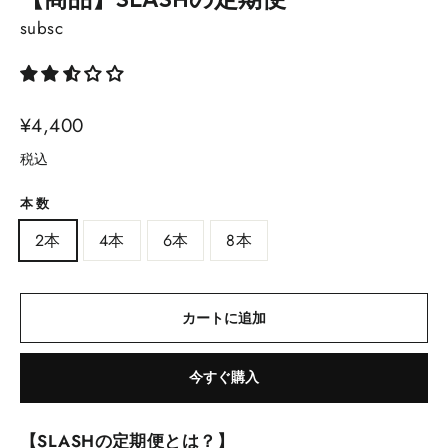
【商品】SLASHの定期便
subsc
通
¥4,400
常
税込
価
格
本数
2本
4本
6本
8本
カートに追加
今すぐ購入
【SLASHの定期便とは？】