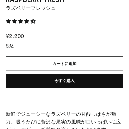
RASPBERRY FRESH
ラズベリーフレッシュ
通
¥2,200
常
税込
価
格
カートに追加
今すぐ購入
新鮮でジューシーなラズベリーの甘酸っぱさが魅
力。吸うたびに贅沢な果実の風味が口いっぱいに広