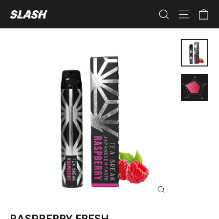
コ
カ
ナビゲ
検索
ン
テ
ン
ツ
へ
ス
キ
ッ
プ
す
る
閉
じ
る