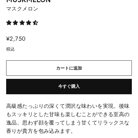
MUSKMELON
マスクメロン
通
¥2,750
常
税込
価
格
カートに追加
今すぐ購入
高級感たっぷりの深くて潤沢な味わいを実現。後味
もスッキリとした甘味も楽しむことができる至高の
逸品。思わず顔を覆ってしまう甘くてリラックスな
香りが貴方を包み込みます。