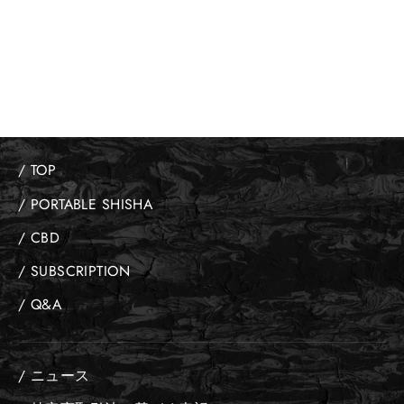
¥2,750
/ TOP
/ PORTABLE SHISHA
/ CBD
/ SUBSCRIPTION
/ Q&A
/ ニュース