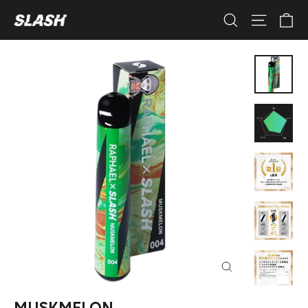
コ
カ
ナビゲ
検索
ン
テ
ン
ツ
へ
ス
キ
ッ
プ
す
る
閉
じ
る