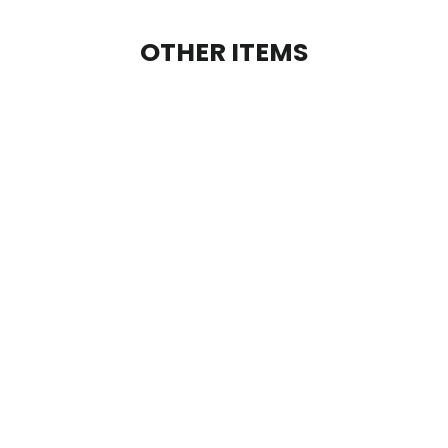
OTHER ITEMS
SOLD OUT
COLA VANILLA(定期便)
subsc