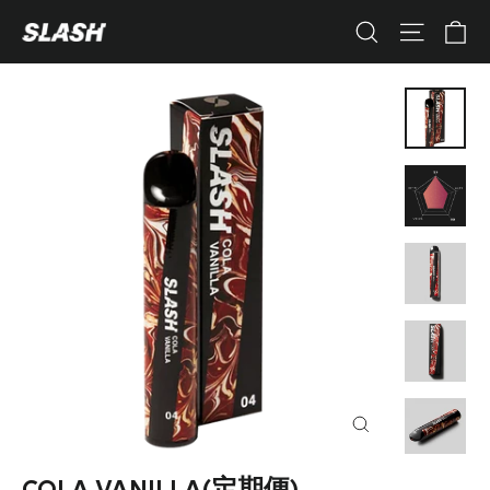
コ
カ
ナビゲ
検索
ン
テ
ン
ツ
へ
ス
キ
ッ
プ
す
る
閉
じ
る