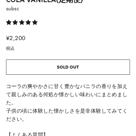
COLA VANILLA(定期便)
subsc
通
¥2,200
常
税込
価
格
SOLD OUT
コーラの爽やかさに甘く豊かなバニラの香りを加え
て親しみのある何処か懐かしい味わいにまとめまし
た。
子供の頃に体験した懐かしさを是非体験してみてく
ださい。
【よくある質問
】