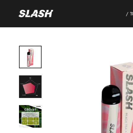
コ
ン
/ 
テ
ン
ツ
へ
ス
キ
ッ
プ
す
る