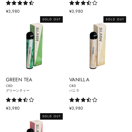
¥3,980
¥3,980
SOLD OUT
SOLD OUT
GREEN TEA
VANILLA
CBD
CBD
グリーンティー
バニラ
¥3,980
¥3,980
SOLD OUT