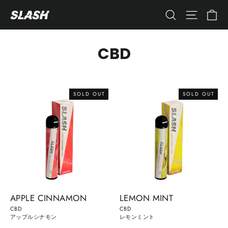
コ
カ
ナビゲ
検索
ン
テ
ン
CBD
ツ
へ
ス
SOLD OUT
SOLD OUT
キ
ッ
プ
す
る
APPLE CINNAMON
LEMON MINT
CBD
CBD
アップルシナモン
レモンミント