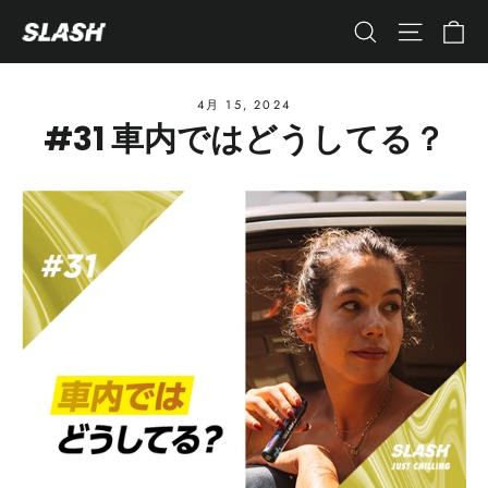
コ
カ
ナビゲ
検索
ン
テ
ン
4月 15, 2024
#31 車内ではどうしてる？
ツ
へ
ス
キ
ッ
プ
す
る