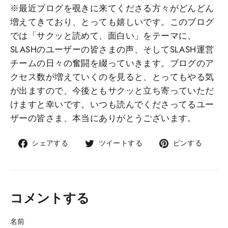
※最近ブログを覗きに来てくださる方々がどんどん
増えてきており、とっても嬉しいです。このブログ
では「サクッと読めて、面白い」をテーマに、
SLASHのユーザーの皆さまの声、そしてSLASH運営
チームの日々の奮闘を綴っていきます。ブログのア
クセス数が増えていくのを見ると、とってもやる気
が出ますので、今後ともサクッと立ち寄っていただ
けますと幸いです。いつも読んでくださってるユー
ザーの皆さま、本当にありがとうございます。
Facebook
Twitter
Pinte
シェアする
ツイートする
ピンする
で
で
で
シ
ツ
ピ
ェ
イ
ン
ア
ー
コメントする
ト
す
名前