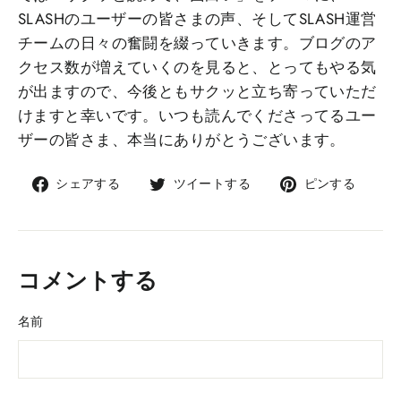
SLASHのユーザーの皆さまの声、そしてSLASH運営
チームの日々の奮闘を綴っていきます。ブログのア
クセス数が増えていくのを見ると、とってもやる気
が出ますので、今後ともサクッと立ち寄っていただ
けますと幸いです。いつも読んでくださってるユー
ザーの皆さま、本当にありがとうございます。
Facebook
Twitter
Pinte
シェアする
ツイートする
ピンする
で
で
で
シ
ツ
ピ
ェ
イ
ン
ア
ー
コメントする
ト
す
名前
る