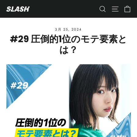
コ
カ
ナビゲ
検索
ン
テ
ン
3月 25, 2024
#29 圧倒的1位のモテ要素と
ツ
へ
は？
ス
キ
ッ
プ
す
る