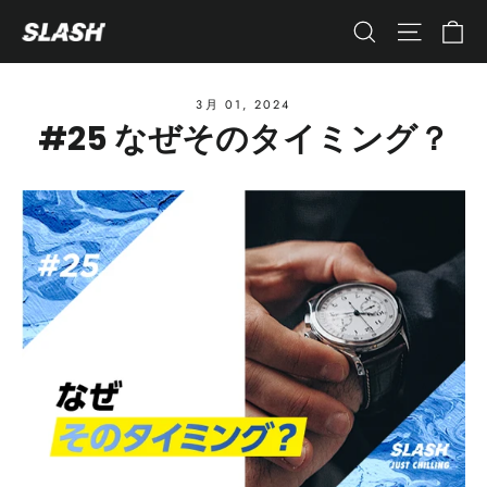
コ
カ
ナビゲ
検索
ン
テ
ン
3月 01, 2024
#25 なぜそのタイミング？
ツ
へ
ス
キ
ッ
プ
す
る