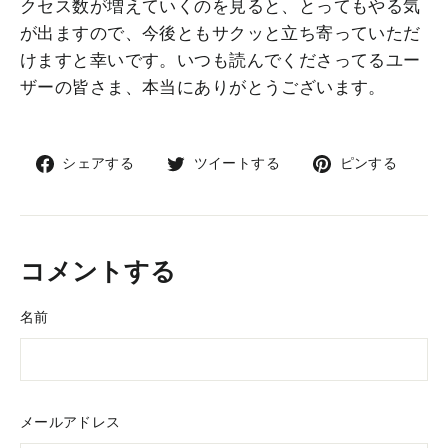
クセス数が増えていくのを見ると、とってもやる気
が出ますので、今後ともサクッと立ち寄っていただ
けますと幸いです。いつも読んでくださってるユー
ザーの皆さま、本当にありがとうございます。
Facebook
Twitter
Pinte
シェアする
ツイートする
ピンする
で
で
で
シ
ツ
ピ
ェ
イ
ン
ア
ー
コメントする
ト
す
名前
る
メールアドレス