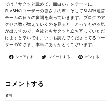
では「サクッと読めて、面白い」をテーマに、
SLASHのユーザーの皆さまの声、そしてSLASH運営
チームの日々の奮闘を綴っていきます。ブログのア
クセス数が増えていくのを見ると、とってもやる気
が出ますので、今後ともサクッと立ち寄っていただ
けますと幸いです。いつも読んでくださってるユー
ザーの皆さま、本当にありがとうございます。
Facebook
Twitter
Pinte
シェアする
ツイートする
ピンする
で
で
で
シ
ツ
ピ
ェ
イ
ン
ア
ー
コメントする
ト
す
名前
る