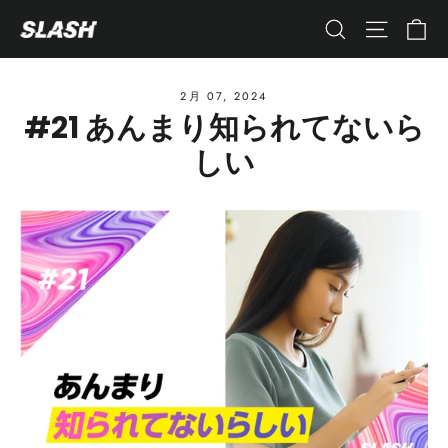
コ
カ
ナビゲ
検索
ン
テ
ン
2月 07, 2024
#21 あんまり知られてないら
ツ
へ
しい
ス
キ
ッ
プ
す
る