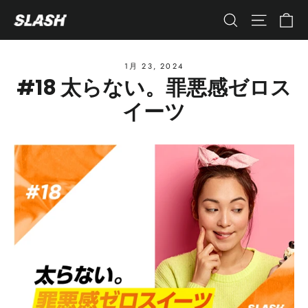
コ
カ
ナビゲ
検索
ン
テ
ン
1月 23, 2024
#18 太らない。罪悪感ゼロス
ツ
へ
イーツ
ス
キ
ッ
プ
す
る