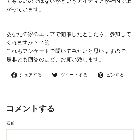
ても良いのではないかというアイディアが社内で上
がっています。
あなたの家のエリアで開催したとしたら、参加して
くれますか？？笑
これもアンケートで聞いてみたいと思いますので、
是非とも回答のほど、お願い致します。
Facebook
Twitter
Pinte
シェアする
ツイートする
ピンする
で
で
で
シ
ツ
ピ
ェ
イ
ン
ア
ー
コメントする
ト
す
名前
る